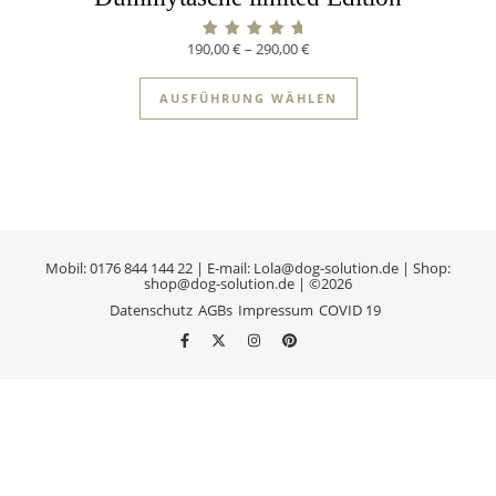
190,00
€
–
290,00
€
Bewertet mit
5.00
von 5
AUSFÜHRUNG WÄHLEN
Mobil: 0176 844 144 22 | E-mail: Lola@dog-solution.de | Shop:
shop@dog-solution.de | ©2026
Datenschutz
AGBs
Impressum
COVID 19