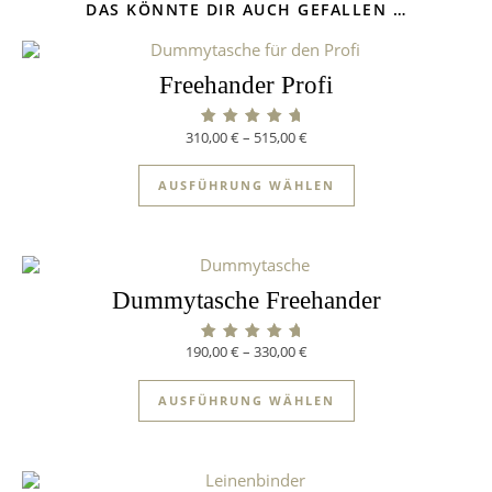
DAS KÖNNTE DIR AUCH GEFALLEN …
Freehander Profi
310,00
€
–
515,00
€
Bewertet mit
5.00
von 5
AUSFÜHRUNG WÄHLEN
Dummytasche Freehander
190,00
€
–
330,00
€
Bewertet mit
5.00
von 5
AUSFÜHRUNG WÄHLEN