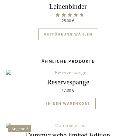
Leinenbinder
25,00
€
Bewertet mit
5.00
von 5
AUSFÜHRUNG WÄHLEN
ÄHNLICHE PRODUKTE
Reservespange
17,00
€
IN DEN WARENKORB
Angebot!
Dummytasche limited Edition