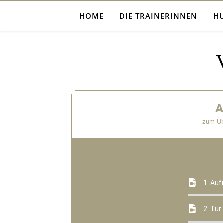
HOME
DIE TRAINERINNEN
H
A
zum Üb
1. Auf
2. Tür