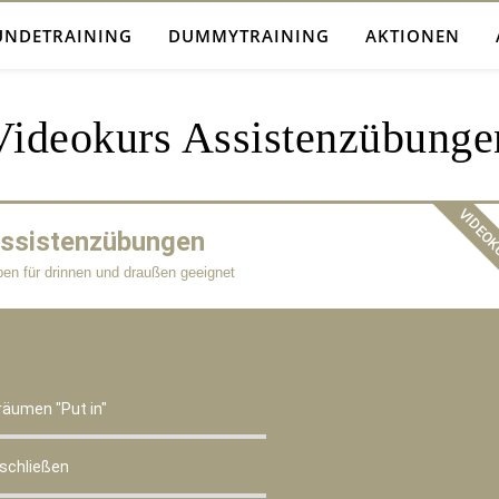
UNDETRAINING
DUMMYTRAINING
AKTIONEN
Videokurs Assistenzübunge
VIDEO
ssistenzübungen
en für drinnen und draußen geeignet
räumen "Put in"
 schließen